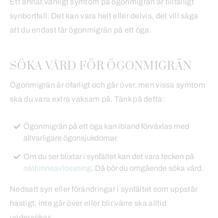
Ett annat vanligt symtom på ögonmigrän är tillfälligt
synbortfall. Det kan vara helt eller delvis, det vill säga
att du endast får ögonmigrän på ett öga.
SÖKA VÅRD FÖR ÖGONMIGRÄN
Ögonmigrän är ofarligt och går över, men vissa symtom
ska du vara extra vaksam på. Tänk på detta:
Ögonmigrän på ett öga kan ibland förväxlas med
allvarligare ögonsjukdomar.
Om du ser blixtar i synfältet kan det vara tecken på
näthinneavlossning
. Då bör du omgående söka vård.
Nedsatt syn eller förändringar i synfältet som uppstår
hastigt, inte går över eller blir värre ska alltid
undersökas.