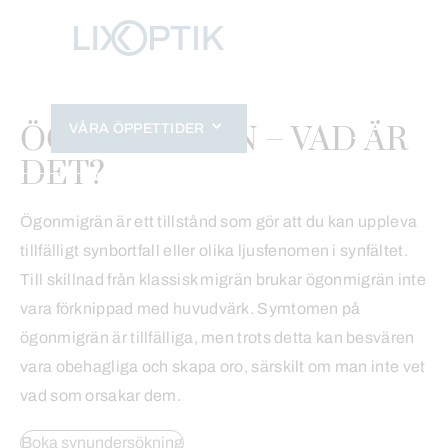
Hoppa
till
innehåll
ÖGONMIGRÄN – VAD ÄR
VÅRA ÖPPETTIDER
DET?
Ögonmigrän är ett tillstånd som gör att du kan uppleva
tillfälligt synbortfall eller olika ljusfenomen i synfältet.
Till skillnad från klassisk migrän brukar ögonmigrän inte
vara förknippad med huvudvärk. Symtomen på
ögonmigrän är tillfälliga, men trots detta kan besvären
vara obehagliga och skapa oro, särskilt om man inte vet
vad som orsakar dem.
Boka synundersökning