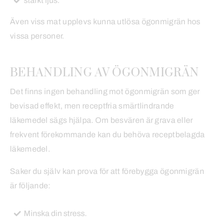
starkt ljus.
Även viss mat upplevs kunna utlösa ögonmigrän hos
vissa personer.
BEHANDLING AV ÖGONMIGRÄN
Det finns ingen behandling mot ögonmigrän som ger
bevisad effekt, men receptfria smärtlindrande
läkemedel sägs hjälpa. Om besvären är grava eller
frekvent förekommande kan du behöva receptbelagda
läkemedel.
Saker du själv kan prova för att förebygga ögonmigrän
är följande:
Minska din stress.