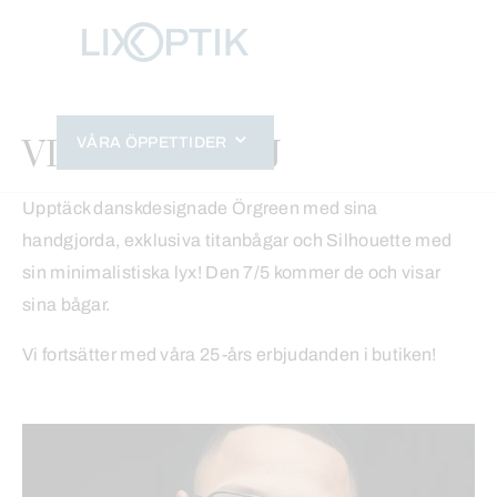
Hoppa
till
innehåll
VISNING 7 MAJ
VÅRA ÖPPETTIDER
Upptäck danskdesignade Örgreen med sina
handgjorda, exklusiva titanbågar och Silhouette med
sin minimalistiska lyx! Den 7/5 kommer de och visar
sina bågar.
Vi fortsätter med våra 25-års erbjudanden i butiken!